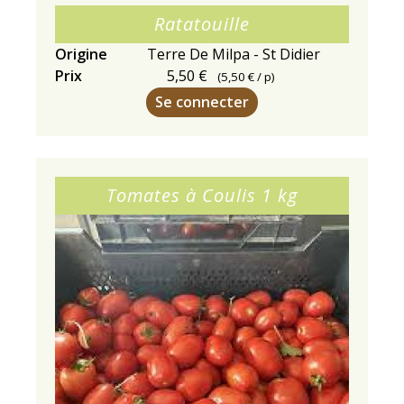
Ratatouille
Origine
Terre De Milpa - St Didier
Prix
5,50 €
(
5,50 €
/ p)
Se connecter
Tomates à Coulis 1 kg