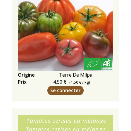
tomates
!
Origine
Terre De Milpa
Prix
4,50 €
(
4,50 €
/ kg)
Se connecter
Tomates cerises en mélange
Tomates cerises en mélange