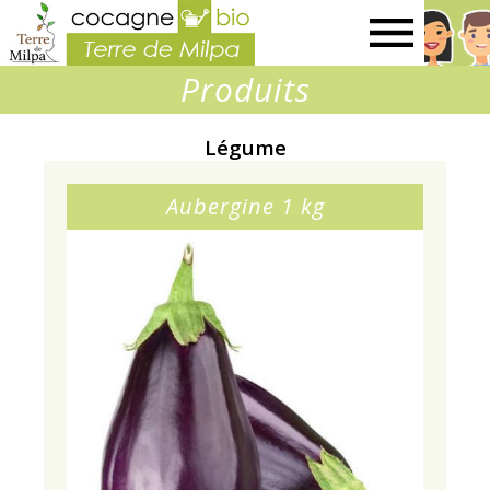
Terre
Produits
de
Légume
Milpa
Aubergine 1 kg