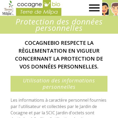
Terre
Protection des données
de
personnelles
Milpa
COCAGNEBIO RESPECTE LA
RÈGLEMENTATION EN VIGUEUR
CONCERNANT LA PROTECTION DE
VOS DONNÉES PERSONNELLES.
Utilisation des informations
personnelles
Les informations à caractère personnel fournies
par l'utilisateur et collectées par le Jardin de
Cocagne et par la SCIC Jardin d'octets sont