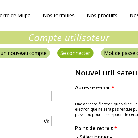
erre de Milpa
Nos formules
Nos produits
Nos
Compte utilisateur
 un nouveau compte
Se connecter
(onglet actif)
Mot de passe 
Nouvel utilisateu
Adresse e-mail
*
Une adresse électronique valide. Le
électronique ne sera pas rendue pub
passe ou pour la réception de certai
Point de retrait
*